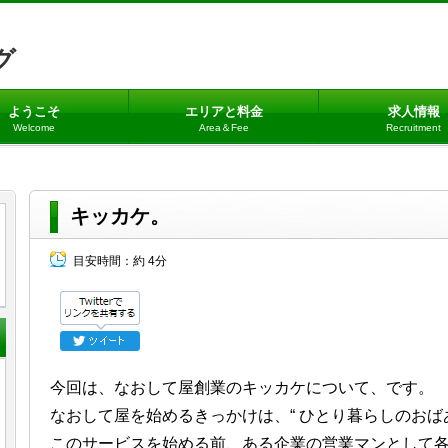
グ
ようこそ
エリアと料金
求人情報
Welcome
Area＆Fee
Recruitment
キッカケ。
目安時間：
約 4分
今回は、なおして屋創業のキッカケについて、です。
なおして屋を始めるきっかけは、“ ひとり暮らしのおばあ
このサービスを始める前、ある企業の営業マンとして