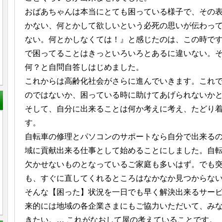
おばあちゃんは本当にとても困っている様子で、その
かない、何とかして欲しいという必死の思いが伝わっ
ない。何とかしなくては！』と感じたのは、この時で
で困ってることはきっといろいろとあるに違いない。
何？と自問自答しはじめました。
これからは高齢化社会がさらに進んでいきます。これ
のではないか、困っている時に助けてあげられないか
そして、自分に出来ることは何か考えに考え、たどり
す。
自転車の修理とパソコンのサポートなら自分で出来る
域に貢献出来る仕事として始めることにしました。自
欠かせないものとなっているご家庭も多いはず。でも
も、すぐに直してくれるところはなかなか見つからな
そんな【困った】状況を一日でも早く解決出来るサー
来的には地域の各企業さまにもご協力いただいて、み
きたい。… これがなおして屋の考えていることです。