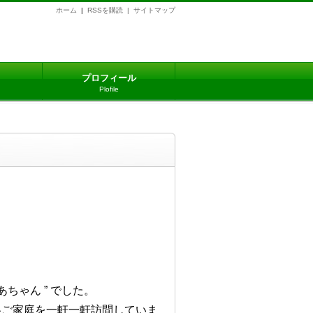
ホーム
|
RSSを購読 |
サイトマップ
プロフィール
Plofile
ちゃん ” でした。
各ご家庭を一軒一軒訪問していま