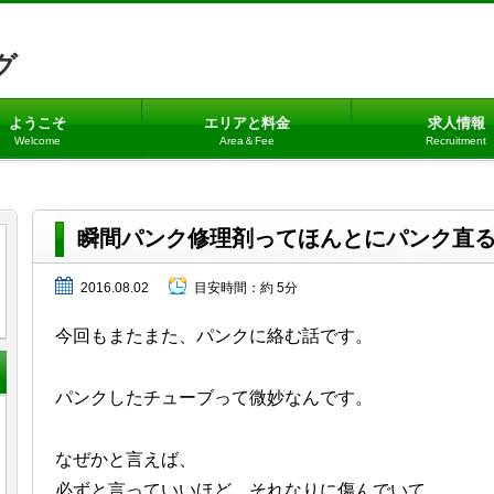
グ
ようこそ
エリアと料金
求人情報
Welcome
Area＆Fee
Recruitment
瞬間パンク修理剤ってほんとにパンク直
2016.08.02
目安時間：
約 5分
今回もまたまた、パンクに絡む話です。
パンクしたチューブって微妙なんです。
なぜかと言えば、
必ずと言っていいほど、それなりに傷んでいて、