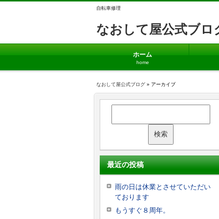
自転車修理
なおして屋公式ブロ
ホーム
home
なおして屋公式ブログ
» アーカイブ
最近の投稿
雨の日は休業とさせていただい
ております
もうすぐ８周年。